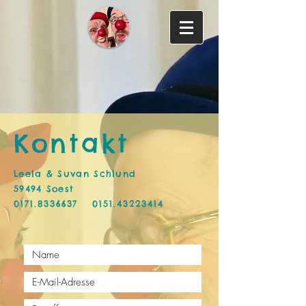
Kontakt
Leela & Suvan Schlund
59494 Soest
0171.8336637
0151.43223414